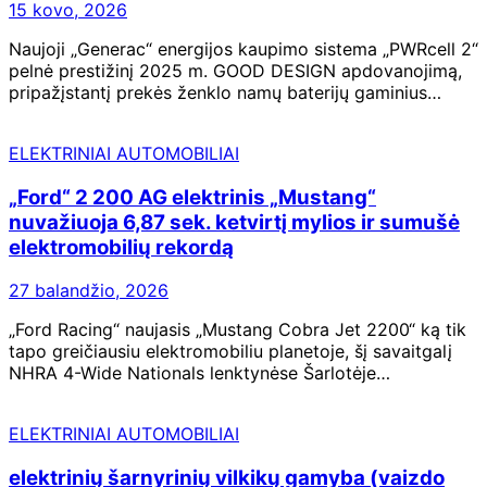
15 kovo, 2026
Naujoji „Generac“ energijos kaupimo sistema „PWRcell 2“
pelnė prestižinį 2025 m. GOOD DESIGN apdovanojimą,
pripažįstantį prekės ženklo namų baterijų gaminius…
ELEKTRINIAI AUTOMOBILIAI
„Ford“ 2 200 AG elektrinis „Mustang“
nuvažiuoja 6,87 sek. ketvirtį mylios ir sumušė
elektromobilių rekordą
27 balandžio, 2026
„Ford Racing“ naujasis „Mustang Cobra Jet 2200“ ką tik
tapo greičiausiu elektromobiliu planetoje, šį savaitgalį
NHRA 4-Wide Nationals lenktynėse Šarlotėje…
ELEKTRINIAI AUTOMOBILIAI
elektrinių šarnyrinių vilkikų gamyba (vaizdo