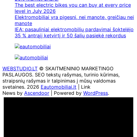
The best electric bikes you can buy at every price
level in July 2026
Elektromobiliai yra pigesni, nei manote, greičiau nei
manote
IEA: pasauliniai elektromobilių pardavimai šoktelėjo
35 % antrąjį ketvirtį ir 50 šalių pasiekė rekordus
WEBSTUDIO.LT
© SKAITMENINIO MARKETINGO
PASLAUGOS. SEO tekstų rašymas, turinio kūrimas,
straipsnių rašymas ir talpinimas į mūsų valdomas
svetaines. 2026
Eautomobiliai.lt
| Link
News by
Ascendoor
| Powered by
WordPress
.