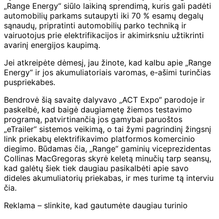
„Range Energy“ siūlo laikiną sprendimą, kuris gali padėti
automobilių parkams sutaupyti iki 70 % esamų degalų
sąnaudų, pripratinti automobilių parko techniką ir
vairuotojus prie elektrifikacijos ir akimirksniu užtikrinti
avarinį energijos kaupimą.
Jei atkreipėte dėmesį, jau žinote, kad kalbu apie „Range
Energy“ ir jos akumuliatoriais varomas, e-ašimi turinčias
puspriekabes.
Bendrovė šią savaitę dalyvavo „ACT Expo“ parodoje ir
paskelbė, kad baigė daugiametę žiemos testavimo
programą, patvirtinančią jos gamybai paruoštos
„eTrailer“ sistemos veikimą, o tai žymi pagrindinį žingsnį
link priekabų elektrifikavimo platformos komercinio
diegimo. Būdamas čia, „Range“ gaminių viceprezidentas
Collinas MacGregoras skyrė keletą minučių tarp seansų,
kad galėtų šiek tiek daugiau pasikalbėti apie savo
dideles akumuliatorių priekabas, ir mes turime tą interviu
čia.
Reklama – slinkite, kad gautumėte daugiau turinio