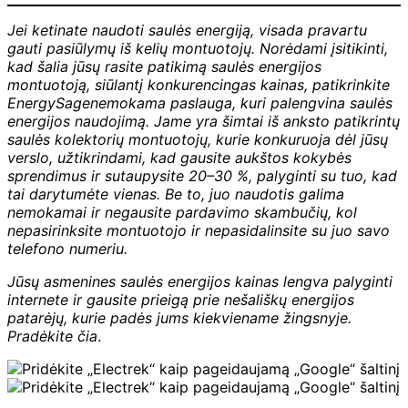
Jei ketinate naudoti saulės energiją, visada pravartu
gauti pasiūlymų iš kelių montuotojų. Norėdami įsitikinti,
kad šalia jūsų rasite patikimą saulės energijos
montuotoją, siūlantį konkurencingas kainas, patikrinkite
EnergySage
nemokama paslauga, kuri palengvina saulės
energijos naudojimą. Jame yra šimtai iš anksto patikrintų
saulės kolektorių montuotojų, kurie konkuruoja dėl jūsų
verslo, užtikrindami, kad gausite aukštos kokybės
sprendimus ir sutaupysite 20–30 %, palyginti su tuo, kad
tai darytumėte vienas. Be to, juo naudotis galima
nemokamai ir negausite pardavimo skambučių, kol
nepasirinksite montuotojo ir nepasidalinsite su juo savo
telefono numeriu.
Jūsų asmenines saulės energijos kainas lengva palyginti
internete ir gausite prieigą prie nešališkų energijos
patarėjų, kurie padės jums kiekviename žingsnyje.
Pradėkite čia
.