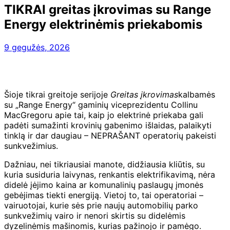
TIKRAI greitas įkrovimas su Range
Energy elektrinėmis priekabomis
9 gegužės, 2026
Šioje tikrai greitoje serijoje
Greitas įkrovimas
kalbamės
su „Range Energy“ gaminių viceprezidentu Collinu
MacGregoru apie tai, kaip jo elektrinė priekaba gali
padėti sumažinti krovinių gabenimo išlaidas, palaikyti
tinklą ir dar daugiau – NEPRAŠANT operatorių pakeisti
sunkvežimius.
Dažniau, nei tikriausiai manote, didžiausia kliūtis, su
kuria susiduria laivynas, renkantis elektrifikavimą, nėra
didelė įėjimo kaina ar komunalinių paslaugų įmonės
gebėjimas tiekti energiją. Vietoj to, tai operatoriai –
vairuotojai, kurie sės prie naujų automobilių parko
sunkvežimių vairo ir nenori skirtis su didelėmis
dyzelinėmis mašinomis, kurias pažinojo ir pamėgo.