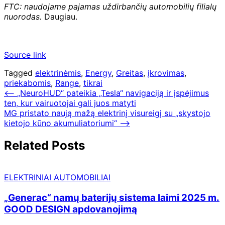
FTC: naudojame pajamas uždirbančių automobilių filialų
nuorodas.
Daugiau.
Source link
Tagged
elektrinėmis
,
Energy
,
Greitas
,
įkrovimas
,
priekabomis
,
Range
,
tikrai
Navigacija
⟵
„NeuroHUD“ pateikia „Tesla“ navigaciją ir įspėjimus
ten, kur vairuotojai gali juos matyti
tarp
MG pristato naują mažą elektrinį visureigį su „skystojo
įrašų
kietojo kūno akumuliatoriumi“
⟶
Related Posts
ELEKTRINIAI AUTOMOBILIAI
„Generac“ namų baterijų sistema laimi 2025 m.
GOOD DESIGN apdovanojimą