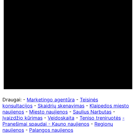
Draugai: -
Marketingo agentūra
-
Teisinės
konsultacijos
-
Skaidrių skenavimas
-
Klaipedos miesto
naujienos
-
Miesto naujienos
-
Saulius Narbutas
-
Įvaizdžio kūrimas
-
Veidoskaita
-
Teniso treniruotės
-
Pranešimai spaudai -
Kauno naujienos
-
Regionų
naujienos
-
Palangos naujienos