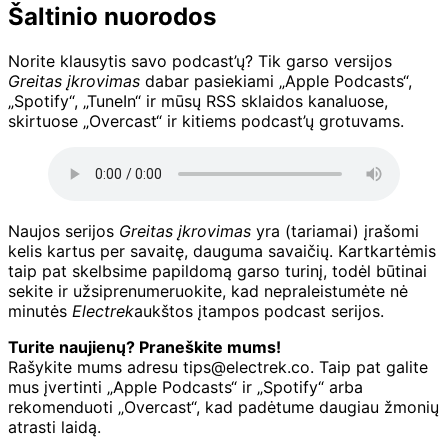
Šaltinio nuorodos
Norite klausytis savo podcast’ų? Tik garso versijos
Greitas įkrovimas
dabar pasiekiami „Apple Podcasts“,
„Spotify“, „TuneIn“ ir mūsų RSS sklaidos kanaluose,
skirtuose „Overcast“ ir kitiems podcast’ų grotuvams.
Naujos serijos
Greitas įkrovimas
yra (tariamai) įrašomi
kelis kartus per savaitę, dauguma savaičių. Kartkartėmis
taip pat skelbsime papildomą garso turinį, todėl būtinai
sekite ir užsiprenumeruokite, kad nepraleistumėte nė
minutės
Electrek
aukštos įtampos podcast serijos.
Turite naujienų? Praneškite mums!
Rašykite mums adresu tips@electrek.co. Taip pat galite
mus įvertinti „Apple Podcasts“ ir „Spotify“ arba
rekomenduoti „Overcast“, kad padėtume daugiau žmonių
atrasti laidą.