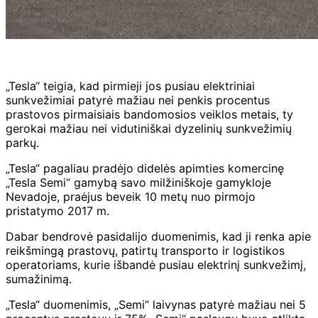
„Tesla“ teigia, kad pirmieji jos pusiau elektriniai
sunkvežimiai patyrė mažiau nei penkis procentus
prastovos pirmaisiais bandomosios veiklos metais, ty
gerokai mažiau nei vidutiniškai dyzelinių sunkvežimių
parkų.
„Tesla“ pagaliau pradėjo didelės apimties komercinę
„Tesla Semi“ gamybą savo milžiniškoje gamykloje
Nevadoje, praėjus beveik 10 metų nuo pirmojo
pristatymo 2017 m.
Dabar bendrovė pasidalijo duomenimis, kad ji renka apie
reikšmingą prastovų, patirtų transporto ir logistikos
operatoriams, kurie išbandė pusiau elektrinį sunkvežimį,
sumažinimą.
„Tesla“ duomenimis, „Semi“ laivynas patyrė mažiau nei 5