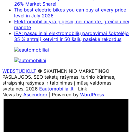
26% Market Share!
The best electric bikes you can buy at every price
level in July 2026
Elektromobiliai yra pigesni, nei manote, greičiau nei
manote
IEA: pasauliniai elektromobilių pardavimai šoktelėjo
35 % antrąjį ketvirtį ir 50 šalių pasiekė rekordus
WEBSTUDIO.LT
© SKAITMENINIO MARKETINGO
PASLAUGOS. SEO tekstų rašymas, turinio kūrimas,
straipsnių rašymas ir talpinimas į mūsų valdomas
svetaines. 2026
Eautomobiliai.lt
| Link
News by
Ascendoor
| Powered by
WordPress
.