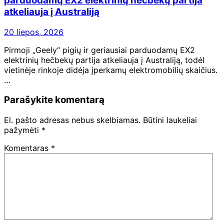
parduodamų EX2 elektrinių hečbekų partija
atkeliauja į Australiją
20 liepos, 2026
Pirmoji „Geely“ pigių ir geriausiai parduodamų EX2
elektrinių hečbekų partija atkeliauja į Australiją, todėl
vietinėje rinkoje didėja įperkamų elektromobilių skaičius.
…
Parašykite komentarą
El. pašto adresas nebus skelbiamas.
Būtini laukeliai
pažymėti
*
Komentaras
*