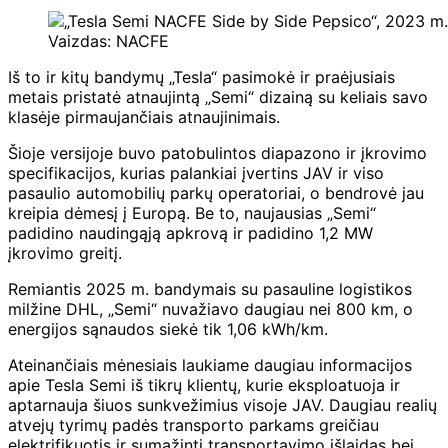
Vaizdas: NACFE
Iš to ir kitų bandymų „Tesla“ pasimokė ir praėjusiais
metais pristatė atnaujintą „Semi“ dizainą su keliais savo
klasėje pirmaujančiais atnaujinimais.
Šioje versijoje buvo patobulintos diapazono ir įkrovimo
specifikacijos, kurias palankiai įvertins JAV ir viso
pasaulio automobilių parkų operatoriai, o bendrovė jau
kreipia dėmesį į Europą. Be to, naujausias „Semi“
padidino naudingąją apkrovą ir padidino 1,2 MW
įkrovimo greitį.
Remiantis 2025 m. bandymais su pasauline logistikos
milžine DHL, „Semi“ nuvažiavo daugiau nei 800 km, o
energijos sąnaudos siekė tik 1,06 kWh/km.
Ateinančiais mėnesiais laukiame daugiau informacijos
apie Tesla Semi iš tikrų klientų, kurie eksploatuoja ir
aptarnauja šiuos sunkvežimius visoje JAV. Daugiau realių
atvejų tyrimų padės transporto parkams greičiau
elektrifikuotis ir sumažinti transportavimo išlaidas bei