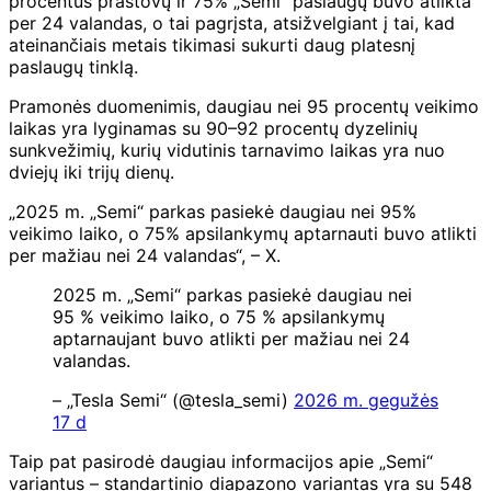
procentus prastovų ir
75% „Semi“ paslaugų buvo atlikta
per 24 valandas, o tai pagrįsta, atsižvelgiant į tai, kad
ateinančiais metais tikimasi sukurti daug platesnį
paslaugų tinklą.
Pramonės duomenimis, daugiau nei 95 procentų veikimo
laikas yra lyginamas su 90–92 procentų dyzelinių
sunkvežimių, kurių vidutinis tarnavimo laikas yra nuo
dviejų iki trijų dienų.
„2025 m. „Semi“ parkas pasiekė daugiau nei 95%
veikimo laiko, o 75% apsilankymų aptarnauti buvo atlikti
per mažiau nei 24 valandas“, – X.
2025 m. „Semi“ parkas pasiekė daugiau nei
95 % veikimo laiko, o 75 % apsilankymų
aptarnaujant buvo atlikti per mažiau nei 24
valandas.
– „Tesla Semi“ (@tesla_semi)
2026 m. gegužės
17 d
Taip pat pasirodė daugiau informacijos apie „Semi“
variantus – standartinio diapazono variantas yra su 548