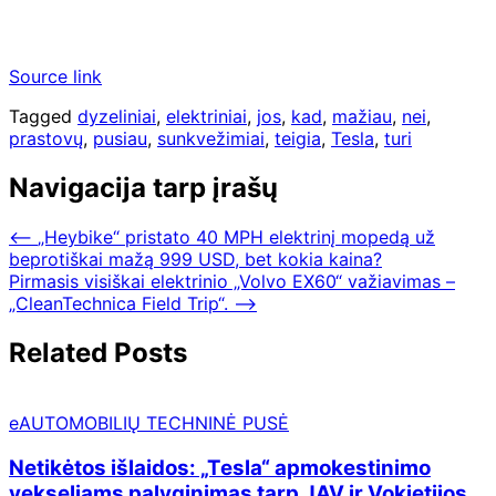
Source link
Tagged
dyzeliniai
,
elektriniai
,
jos
,
kad
,
mažiau
,
nei
,
prastovų
,
pusiau
,
sunkvežimiai
,
teigia
,
Tesla
,
turi
Navigacija tarp įrašų
⟵
„Heybike“ pristato 40 MPH elektrinį mopedą už
beprotiškai mažą 999 USD, bet kokia kaina?
Pirmasis visiškai elektrinio „Volvo EX60“ važiavimas –
„CleanTechnica Field Trip“.
⟶
Related Posts
eAUTOMOBILIŲ TECHNINĖ PUSĖ
Netikėtos išlaidos: „Tesla“ apmokestinimo
vekseliams palyginimas tarp JAV ir Vokietijos