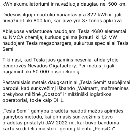
kWh akumuliatoriumi ir nuvažiuoja daugiau nei 500 km.
Didesnis ilgojo nuotolio variantas yra 822 kWh ir gali
nuvažiuoti iki 800 km, kai laive yra 37 tonos apkrova.
Abiejuose variantuose naudojami Tesla 4680 elementai
su NMCA chemija, kuriuos galima įkrauti iki 1,2 MW
naudojant Tesla megachargers, sukurtus specialiai Tesla
Semi.
Tikimasi, kad Tesla juos gamins neseniai atidarytoje
bendrovės Nevados Gigafactory. Per metus ji gali
pagaminti iki 50 000 puspriekabių.
Pastaraisiais metais daugkartiniai „Tesla Semi“ stebėjimai
parodė, kad sunkvežimį išbando „Walmart“, mažmeninės
prekybos milžinė „Costco“ ir milžiniški logistikos
operatoriai, tokie kaip DHL.
„Tesla Semi“ gamyba pradėta naudoti mažos apimties
gamybos metodu, kai pirmasis sunkvežimis buvo
pradėtas pristatyti JAV 2022 m., kai buvo bandoma
kartu su dideliu maisto ir gėrimų klientu „PepsiCo“.