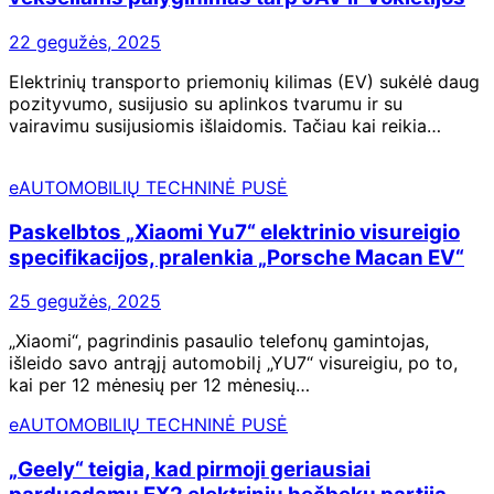
22 gegužės, 2025
Elektrinių transporto priemonių kilimas (EV) sukėlė daug
pozityvumo, susijusio su aplinkos tvarumu ir su
vairavimu susijusiomis išlaidomis. Tačiau kai reikia…
eAUTOMOBILIŲ TECHNINĖ PUSĖ
Paskelbtos „Xiaomi Yu7“ elektrinio visureigio
specifikacijos, pralenkia „Porsche Macan EV“
25 gegužės, 2025
„Xiaomi“, pagrindinis pasaulio telefonų gamintojas,
išleido savo antrąjį automobilį „YU7“ visureigiu, po to,
kai per 12 mėnesių per 12 mėnesių…
eAUTOMOBILIŲ TECHNINĖ PUSĖ
„Geely“ teigia, kad pirmoji geriausiai