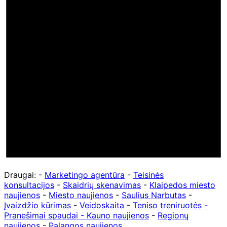
Draugai: -
Marketingo agentūra
-
Teisinės
konsultacijos
-
Skaidrių skenavimas
-
Klaipedos miesto
naujienos
-
Miesto naujienos
-
Saulius Narbutas
-
Įvaizdžio kūrimas
-
Veidoskaita
-
Teniso treniruotės
-
Pranešimai spaudai -
Kauno naujienos
-
Regionų
naujienos
-
Palangos naujienos