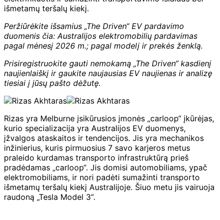
išmetamų teršalų kiekį.
Peržiūrėkite išsamius „The Driven“ EV pardavimo
duomenis čia:
Australijos elektromobilių pardavimas
pagal mėnesį 2026 m.; pagal modelį ir prekės ženklą
.
Prisiregistruokite gauti nemokamą „The Driven“ kasdienį
naujienlaiškį ir
gaukite naujausias EV naujienas ir analizę
tiesiai į jūsų pašto dėžutę.
Rizas yra Melburne įsikūrusios įmonės „carloop“ įkūrėjas,
kurio specializacija yra Australijos EV duomenys,
įžvalgos ataskaitos ir tendencijos. Jis yra mechanikos
inžinierius, kuris pirmuosius 7 savo karjeros metus
praleido kurdamas transporto infrastruktūrą prieš
pradėdamas „carloop“. Jis domisi automobiliams, ypač
elektromobiliams, ir nori padėti sumažinti transporto
išmetamų teršalų kiekį Australijoje. Šiuo metu jis vairuoja
raudoną „Tesla Model 3“.