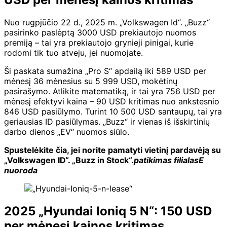
Nuo rugpjūčio 22 d., 2025 m. „Volkswagen Id“. „Buzz“
pasirinko paslėptą 3000 USD prekiautojo nuomos
premiją – tai yra prekiautojo grynieji pinigai, kurie
rodomi tik tuo atveju, jei nuomojate.
Ši paskata sumažina „Pro S“ apdailą iki 589 USD per
mėnesį 36 mėnesius su 5 999 USD, mokėtinų
pasirašymo. Atlikite matematiką, ir tai yra 756 USD per
mėnesį efektyvi kaina – 90 USD kritimas nuo ankstesnio
846 USD pasiūlymo. Turint 10 500 USD santaupų, tai yra
geriausias ID pasiūlymas. „Buzz“ ir vienas iš išskirtinių
darbo dienos „EV“ nuomos siūlo.
Spustelėkite čia, jei norite pamatyti vietinį pardavėją su
„Volkswagen ID“. „Buzz in Stock“.
patikimas filialas
E
nuoroda
2025 „Hyundai Ioniq 5 N“: 150 USD
per mėnesį kainos kritimas