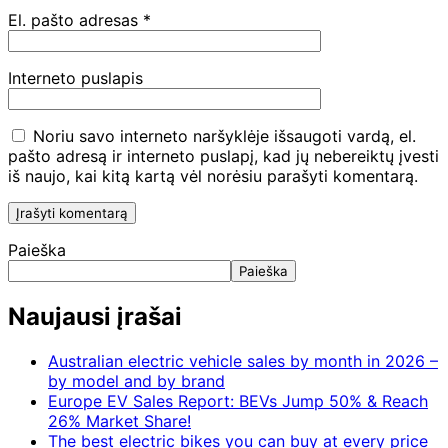
El. pašto adresas
*
Interneto puslapis
Noriu savo interneto naršyklėje išsaugoti vardą, el.
pašto adresą ir interneto puslapį, kad jų nebereiktų įvesti
iš naujo, kai kitą kartą vėl norėsiu parašyti komentarą.
Paieška
Paieška
Naujausi įrašai
Australian electric vehicle sales by month in 2026 –
by model and by brand
Europe EV Sales Report: BEVs Jump 50% & Reach
26% Market Share!
The best electric bikes you can buy at every price