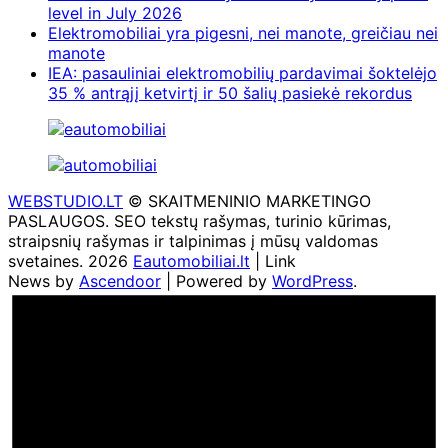
level in July 2026
Elektromobiliai yra pigesni, nei manote, greičiau nei
manote
IEA: pasauliniai elektromobilių pardavimai šoktelėjo
35 % antrąjį ketvirtį ir 50 šalių pasiekė rekordus
WEBSTUDIO.LT
© SKAITMENINIO MARKETINGO
PASLAUGOS. SEO tekstų rašymas, turinio kūrimas,
straipsnių rašymas ir talpinimas į mūsų valdomas
svetaines. 2026
Eautomobiliai.lt
| Link
News by
Ascendoor
| Powered by
WordPress
.