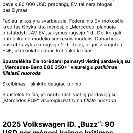
beveik 80 000 USD prabangų EV tai nėra blogas
pasiūlymas.
Tačiau laikas yra svarbiausia. Federalinis EV mokesčio
kreditas išnyks kitą mėnesį, o „Mercedes“ planuoja
pristabdyti JAV EV įsakymus rugsėjo 1 d., Dėl ko gali
būti tinkamo modelio sunkesnis modelis. Dabartinės
paskatos vyks iki rugsėjo 2 d., Taigi, jei jūs žiūrėjote į
EQE, užrakinkite dabar, kol rinka keičiasi.
Spustelėkite čia norėdami pamatyti vietinį pardavėją su
„Mercedes-Benz EQE 350+“ visureigiu.
patikimas
filialas
E nuoroda
Skelbimas – slinkite daugiau turinio
Spustelėkite čia, jei norite rasti vietinį pardavėją su
„Mercedes EQE“ visureigiu.
Patikima filialo nuoroda
2025 Volkswagen ID. „Buzz“: 90
USD per mėnesį kainos kritimas