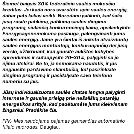
Šiemet baigsis 30% federalinio saulės mokesčio
kreditas. Jei kada nors svarstėte apie saulės energiją,
dabar pats laikas veikti. Norėdami įsitikinti, kad šalia
jūsų rasite patikimą, patikimą saulės diegimo
programą, siūlančią konkurencingą kainą, apsilankykite
Energysage
nemokama paslauga, palengvinanti jums
saulės energiją. Jame yra šimtai iš anksto atvaizduotų
saulės energijos montuotojų, konkuruojančių dėl jūsų
verslo, užtikrinant, kad gausite aukštos kokybės
sprendimus ir sutaupysite 20–30%, palyginti su jo
ėjimu atskirai. Be to, ja nemokama naudotis, ir jūs
negausite pardavimo skambučių, kol pasirinksite
diegimo programą ir pasidalysite savo telefono
numeriu su jais.
Jūsų individualizuotas saulės citatas lengva palyginti
internete ir gausite prieigą prie nešališkų patarėjų
energetikos srityje, kad padėtumėte jums kiekvienam
žingsniui.
Pradėkite čia
.
FPK: Mes naudojame pajamas gaunančias automatinio
filialo nuorodas.
Daugiau.