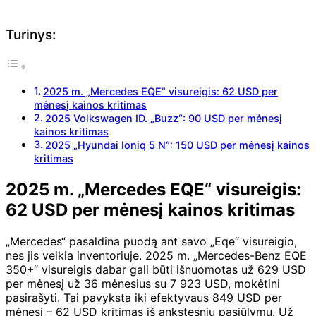
Turinys:
2025 m. „Mercedes EQE“ visureigis: 62 USD per
mėnesį kainos kritimas
2025 Volkswagen ID. „Buzz“: 90 USD per mėnesį
kainos kritimas
2025 „Hyundai Ioniq 5 N“: 150 USD per mėnesį kainos
kritimas
2025 m. „Mercedes EQE“ visureigis:
62 USD per mėnesį kainos kritimas
„Mercedes“ pasaldina puodą ant savo „Eqe“ visureigio,
nes jis veikia inventoriuje. 2025 m. „Mercedes-Benz EQE
350+“ visureigis dabar gali būti išnuomotas už 629 USD
per mėnesį už 36 mėnesius su 7 923 USD, mokėtini
pasirašyti. Tai pavyksta iki efektyvaus 849 USD per
mėnesį – 62 USD kritimas iš ankstesnių pasiūlymų. Už