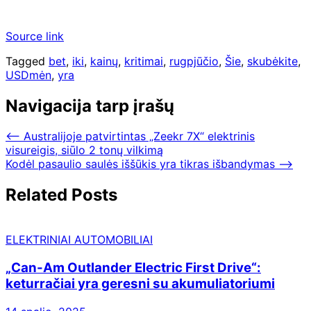
Source link
Tagged
bet
,
iki
,
kainų
,
kritimai
,
rugpjūčio
,
Šie
,
skubėkite
,
USDmėn
,
yra
Navigacija tarp įrašų
⟵
Australijoje patvirtintas „Zeekr 7X“ elektrinis
visureigis, siūlo 2 tonų vilkimą
Kodėl pasaulio saulės iššūkis yra tikras išbandymas
⟶
Related Posts
ELEKTRINIAI AUTOMOBILIAI
„Can-Am Outlander Electric First Drive“:
keturračiai yra geresni su akumuliatoriumi