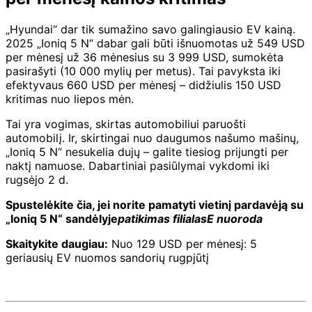
„Hyundai“ dar tik sumažino savo galingiausio EV kainą.
2025 „Ioniq 5 N“ dabar gali būti išnuomotas už 549 USD
per mėnesį už 36 mėnesius su 3 999 USD, sumokėta
pasirašyti (10 000 mylių per metus). Tai pavyksta iki
efektyvaus 660 USD per mėnesį – didžiulis 150 USD
kritimas nuo liepos mėn.
Tai yra vogimas, skirtas automobiliui paruošti
automobilį. Ir, skirtingai nuo daugumos našumo mašinų,
„Ioniq 5 N“ nesukelia dujų – galite tiesiog prijungti per
naktį namuose. Dabartiniai pasiūlymai vykdomi iki
rugsėjo 2 d.
Spustelėkite čia, jei norite pamatyti vietinį pardavėją su
„Ioniq 5 N“ sandėlyje
patikimas filialas
E nuoroda
Skaitykite daugiau:
Nuo 129 USD per mėnesį: 5
geriausių EV nuomos sandorių rugpjūtį