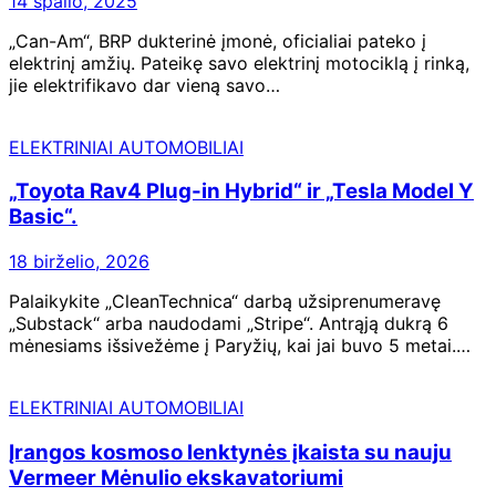
14 spalio, 2025
„Can-Am“, BRP dukterinė įmonė, oficialiai pateko į
elektrinį amžių. Pateikę savo elektrinį motociklą į rinką,
jie elektrifikavo dar vieną savo…
ELEKTRINIAI AUTOMOBILIAI
„Toyota Rav4 Plug-in Hybrid“ ir „Tesla Model Y
Basic“.
18 birželio, 2026
Palaikykite „CleanTechnica“ darbą užsiprenumeravę
„Substack“ arba naudodami „Stripe“. Antrąją dukrą 6
mėnesiams išsivežėme į Paryžių, kai jai buvo 5 metai.…
ELEKTRINIAI AUTOMOBILIAI
Įrangos kosmoso lenktynės įkaista su nauju
Vermeer Mėnulio ekskavatoriumi