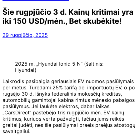
Šie rugpjūčio 3 d. Kainų kritimai yra
iki 150 USD/mėn., Bet skubėkite!
29 rugpjūčio, 2025
2025 m. „Hyundai Ioniq 5 N“ (šaltinis:
Hyundai)
Laikrodis pasibaigia geriausiais EV nuomos pasiūlymais
per metus. Turėdami 25% tarifą dėl importuotų EV, o po
rugsėjo 30 d. Išnyks federalinis mokesčių kreditas,
automobilių gamintojai kabina rimtus mėnesio pabaigos
pasiūlymus. Jei laukėte elektros, dabar laikas.
„CarsDirect“ pastebėjo tris rugpjūčio mėn. EV kainų
kritimus, kuriuos verta pažvelgti, tačiau jums reikės
greitai judėti, nes šie pasiūlymai praeis praėjus atostogų
savaitgaliui.