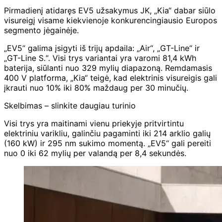
Pirmadienį atidaręs EV5 užsakymus JK, „Kia“ dabar siūlo
visureigį visame kiekvienoje konkurencingiausio Europos
segmento jėgainėje.
„EV5“ galima įsigyti iš trijų apdaila: „Air“, „GT-Line“ ir
„GT-Line S.“. Visi trys variantai yra varomi 81,4 kWh
baterija, siūlanti nuo 329 mylių diapazoną. Remdamasis
400 V platforma, „Kia“ teigė, kad elektrinis visureigis gali
įkrauti nuo 10% iki 80% maždaug per 30 minučių.
Skelbimas – slinkite daugiau turinio
Visi trys yra maitinami vienu priekyje pritvirtintu
elektriniu varikliu, galinčiu pagaminti iki 214 arklio galių
(160 kW) ir 295 nm sukimo momentą. „EV5“ gali pereiti
nuo 0 iki 62 mylių per valandą per 8,4 sekundės.