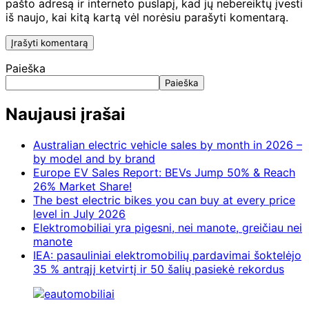
pašto adresą ir interneto puslapį, kad jų nebereiktų įvesti
iš naujo, kai kitą kartą vėl norėsiu parašyti komentarą.
Paieška
Paieška
Naujausi įrašai
Australian electric vehicle sales by month in 2026 –
by model and by brand
Europe EV Sales Report: BEVs Jump 50% & Reach
26% Market Share!
The best electric bikes you can buy at every price
level in July 2026
Elektromobiliai yra pigesni, nei manote, greičiau nei
manote
IEA: pasauliniai elektromobilių pardavimai šoktelėjo
35 % antrąjį ketvirtį ir 50 šalių pasiekė rekordus