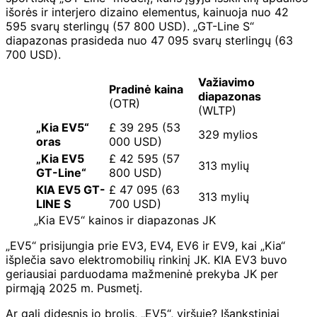
išorės ir interjero dizaino elementus, kainuoja nuo 42
595 svarų sterlingų (57 800 USD). „GT-Line S“
diapazonas prasideda nuo 47 095 svarų sterlingų (63
700 USD).
Važiavimo
Pradinė kaina
diapazonas
(OTR)
(WLTP)
„Kia EV5“
£ 39 295 (53
329 mylios
oras
000 USD)
„Kia EV5
£ 42 595 (57
313 mylių
GT-Line“
800 USD)
KIA EV5 GT-
£ 47 095 (63
313 mylių
LINE S
700 USD)
„Kia EV5“ kainos ir diapazonas JK
„EV5“ prisijungia prie EV3, EV4, EV6 ir EV9, kai „Kia“
išplečia savo elektromobilių rinkinį JK. KIA EV3 buvo
geriausiai parduodama mažmeninė prekyba JK per
pirmąją 2025 m. Pusmetį.
Ar gali didesnis jo brolis, „EV5“, viršuje? Išankstiniai