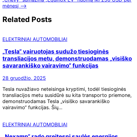
mėnesį
⟶
Related Posts
ELEKTRINIAI AUTOMOBILIAI
„Tesla“ vairuotojas sudužo tiesioginės
transliacijos metu, demonstruodamas „visiško
savarankiško vairavimo“ funkcijas
28 gruodžio, 2025
Tesla nuvažiavo neteisinga kryptimi, todėl tiesioginės
transliacijos metu susidūrė su kita transporto priemone,
demonstruodamas Tesla „visiško savarankiško
vairavimo“ funkcijas. Šių…
ELEKTRINIAI AUTOMOBILIAI
„Nexamp“ rado greitesnį saulės energijos