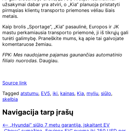
užsakymai dabar yra atviri, o „Kia“ planuoja pristatyti
pirmąsias klientų transporto priemones vėliau šiais
metais.
Kaip brolis „Sportage“, „Kia“ pasaulinė, Europos ir JK
mastu perkamiausia transporto priemonė, ji iš tikrųjų gali
turėti galimybę. Praneškite mums, ką apie tai galvojate
komentaruose žemiau.
FPK: Mes naudojame pajamas gaunančias automatinio
filialo nuorodas.
Daugiau.
Source link
Tagged
atstumu
,
EV5
,
iki
,
kainas
,
Kia
,
myliu
,
siūlo
,
skelbia
Navigacija tarp įrašų
⟵
„Hyundai“ siūlo 7 metų garantiją, įskaitant EV
„Chevy“ sumažina „Equinox EV“ nuomą iki 250 USD per