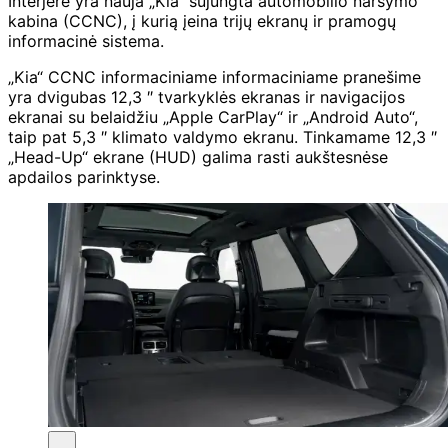
Interjere yra nauja „Kia“ sujungta automobilio naršymo
kabina (CCNC), į kurią įeina trijų ekranų ir pramogų
informacinė sistema.
„Kia“ CCNC informaciniame informaciniame pranešime
yra dvigubas 12,3 ″ tvarkyklės ekranas ir navigacijos
ekranai su belaidžiu „Apple CarPlay“ ir „Android Auto“,
taip pat 5,3 ″ klimato valdymo ekranu. Tinkamame 12,3 ″
„Head-Up“ ekrane (HUD) galima rasti aukštesnėse
apdailos parinktyse.