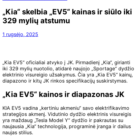
„Kia“ skelbia „EV5“ kainas ir siūlo iki
329 mylių atstumu
1 rugsėjo, 2025
„Kia EV5“ oficialiai atvyko į JK. Pirmadienį „Kia“, girianti
iki 329 mylių nuotolio, atidarė naujojo „Sportage“ dydžio
elektrinio visureigio užsakymus. Čia yra „Kia EV5“ kainų,
diapazono ir kitų JK rinkos specifikacijų suskirstymas.
„Kia EV5“ kainos ir diapazonas JK
KIA EV5 vadina „kertiniu akmeniu“ savo elektrifikavimo
strategijos akmenį. Vidutinio dydžio elektrinis visureigis
yra maždaug „Tesla Model Y“ dydžio ir pakrautas su
naujausia „Kia“ technologija, programinė įranga ir dailus
naujas stilius.