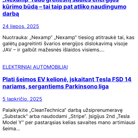
kūrimo būdą – tai taip pat atliko naudingumo
darbą
24 liepos, 2025
Nuotrauka: „Nexamp“ „Nexamp“ tiesiog atitraukė tai, kas
galėtų pagreitinti švarios energijos dislokavimą visoje
JAV – ir galbūt mažesnės išlaidos visiems.…
ELEKTRINIAI AUTOMOBILIAI
Plati šeimos EV kelionė, įskaitant Tesla FSD 14
nariams, sergantiems Parkinsono liga
5 lapkričio, 2025
Palaikykite „CleanTechnica“ darbą užsiprenumeravę
„Substack“ arba naudodami „Stripe“. Įsigijus 2nd „Tesla
Model Y“ per pastarąsias kelias savaites mano artimiausi
šeima…