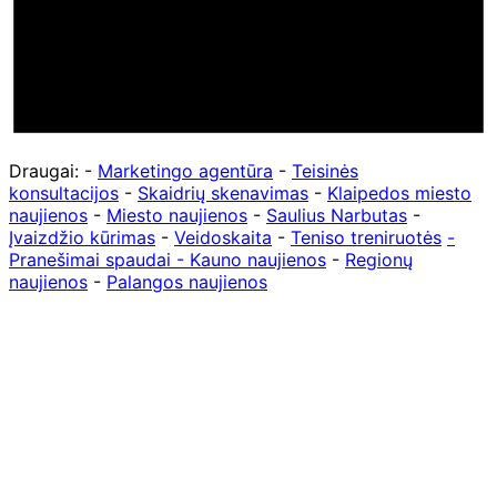
Draugai: -
Marketingo agentūra
-
Teisinės
konsultacijos
-
Skaidrių skenavimas
-
Klaipedos miesto
naujienos
-
Miesto naujienos
-
Saulius Narbutas
-
Įvaizdžio kūrimas
-
Veidoskaita
-
Teniso treniruotės
-
Pranešimai spaudai -
Kauno naujienos
-
Regionų
naujienos
-
Palangos naujienos