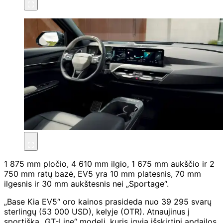
1 875 mm pločio, 4 610 mm ilgio, 1 675 mm aukščio ir 2
750 mm ratų bazė, EV5 yra 10 mm platesnis, 70 mm
ilgesnis ir 30 mm aukštesnis nei „Sportage“.
„Base Kia EV5“ oro kainos prasideda nuo 39 295 svarų
sterlingų (53 000 USD), kelyje (OTR). Atnaujinus į
sportišką „GT-Line“ modelį, kuris įgyja išskirtinį apdailos