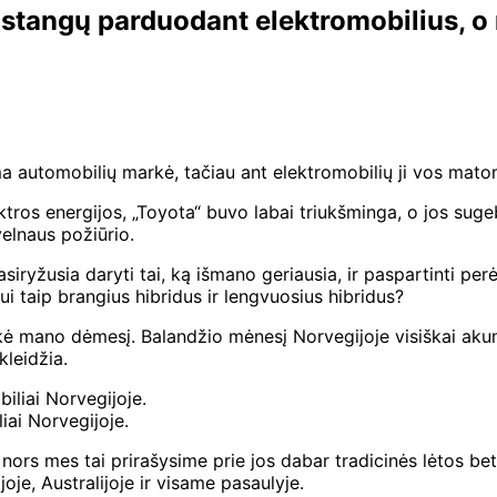
pastangų parduodant elektromobilius, 
ma automobilių markė, tačiau ant elektromobilių ji vos mat
ektros energijos, „Toyota“ buvo labai triukšminga, o jos sug
velnaus požiūrio.
pasiryžusia daryti tai, ką išmano geriausia, ir paspartinti 
ui taip brangius hibridus ir lengvuosius hibridus?
ė mano dėmesį. Balandžio mėnesį Norvegijoje visiškai akumu
kleidžia.
iai Norvegijoje.
nors mes tai prirašysime prie jos dabar tradicinės lėtos bet 
joje, Australijoje ir visame pasaulyje.