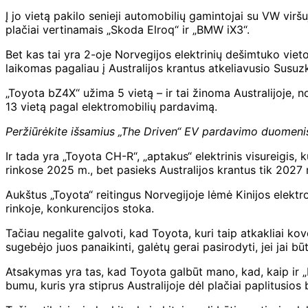
Į jo vietą pakilo senieji automobilių gamintojai su VW viršu
plačiai vertinamais „Skoda Elroq“ ir „BMW iX3“.
Bet kas tai yra 2-oje Norvegijos elektrinių dešimtuko vieto
laikomas pagaliau į Australijos krantus atkeliavusio Susuz
„Toyota bZ4X“ užima 5 vietą – ir tai žinoma Australijoje,
13 vietą pagal elektromobilių pardavimą.
Peržiūrėkite išsamius „The Driven“ EV pardavimo duomeni
Ir tada yra „Toyota CH-R“, „aptakus“ elektrinis visureigis,
rinkose 2025 m., bet pasieks Australijos krantus tik 2027 m
Aukštus „Toyota“ reitingus Norvegijoje lėmė Kinijos elektro
rinkoje, konkurencijos stoka.
Tačiau negalite galvoti, kad Toyota, kuri taip atkakliai ko
sugebėjo juos panaikinti, galėtų gerai pasirodyti, jei jai bū
Atsakymas yra tas, kad Toyota galbūt mano, kad, kaip ir „For
bumu, kuris yra stiprus Australijoje dėl plačiai paplitusi