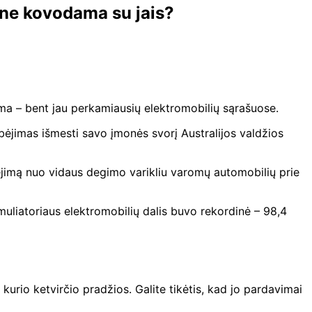
o ne kovodama su jais?
oma – bent jau perkamiausių elektromobilių sąrašuose.
ebėjimas išmesti savo įmonės svorį Australijos valdžios
perėjimą nuo vidaus degimo varikliu varomų automobilių prie
liatoriaus elektromobilių dalis buvo rekordinė – 98,4
kurio ketvirčio pradžios. Galite tikėtis, kad jo pardavimai