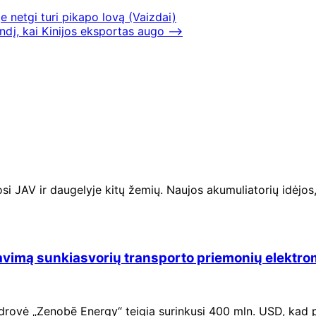
 netgi turi pikapo lovą (Vaizdai)
ndį, kai Kinijos eksportas augo
⟶
i JAV ir daugelyje kitų žemių. Naujos akumuliatorių idėjos,
imą sunkiasvorių transporto priemonių elektromob
drovė „Zenobē Energy“ teigia surinkusi 400 mln. USD, kad p