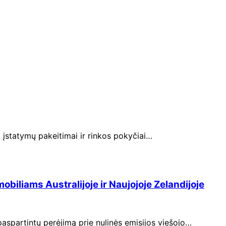
 įstatymų pakeitimai ir rinkos pokyčiai…
iliams Australijoje ir Naujojoje Zelandijoje
aspartintų perėjimą prie nulinės emisijos viešojo…