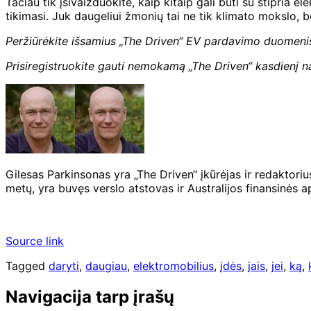
Tačiau tik įsivaizduokite, kaip kitaip gali būti su stipria e
tikimasi. Juk daugeliui žmonių tai ne tik klimato mokslo, 
Peržiūrėkite išsamius „The Driven“ EV pardavimo duomeni
Prisiregistruokite gauti nemokamą „The Driven“ kasdienį na
Gilesas Parkinsonas yra „The Driven“ įkūrėjas ir redaktori
metų, yra buvęs verslo atstovas ir Australijos finansinės
Source link
Tagged
daryti
,
daugiau
,
elektromobilius
,
įdės
,
jais
,
jei
,
ką
,
Navigacija tarp įrašų