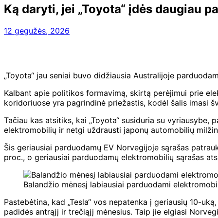
Ką daryti, jei „Toyota“ įdės daugiau 
12 gegužės, 2026
„Toyota“ jau seniai buvo didžiausia Australijoje parduoda
Kalbant apie politikos formavimą, skirtą perėjimui prie el
koridoriuose yra pagrindinė priežastis, kodėl šalis imasi š
Tačiau kas atsitiks, kai „Toyota“ susiduria su vyriausybe, 
elektromobilių ir netgi uždrausti japonų automobilių milžin
Šis geriausiai parduodamų EV Norvegijoje sąrašas patrauk
proc., o geriausiai parduodamų elektromobilių sąrašas ats
Balandžio mėnesį labiausiai parduodami elektromobil
Pastebėtina, kad „Tesla“ vos nepatenka į geriausių 10-uką, 
padidės antrąjį ir trečiąjį mėnesius. Taip jie elgiasi Norvegi