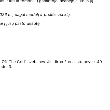
as ir kiti automobilių gamintojai neabejoja, ko iš jų
026 m.; pagal modelį ir prekės ženklą
.
ai į jūsų pašto dėžutę.
 Off The Grid“ svetaines. Jis dirba žurnalistu beveik 40
odel 3.