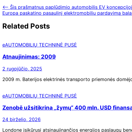
⟵
Šis prašmatnus paplūdimio automobilis EV koncepcijoje
Europa paskatino pasaulinį elektromobilių pardavimą bala
Related Posts
eAUTOMOBILIŲ TECHNINĖ PUSĖ
Atnaujinimas: 2009
2 rugpjūčio, 2025
2009 m. Baterijos elektrinės transporto priemonės domėjos
eAUTOMOBILIŲ TECHNINĖ PUSĖ
Zenobē užsitikrina „žymų“ 400 mln. USD finansav
24 birželio, 2026
Londone įsikūrusi atsinaujinančios energijos paslaugų ben