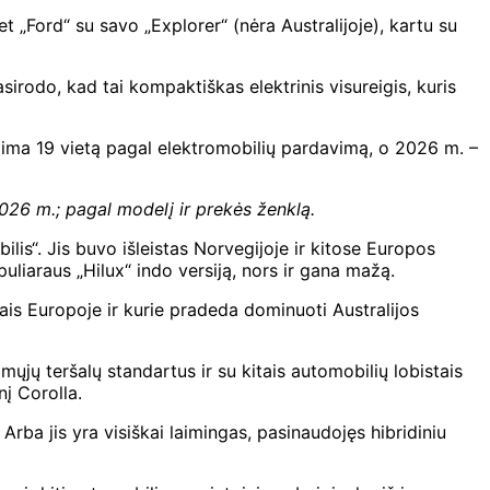
et „Ford“ su savo „Explorer“ (nėra Australijoje), kartu su
sirodo, kad tai kompaktiškas elektrinis visureigis, kuris
užima 19 vietą pagal elektromobilių pardavimą, o 2026 m. –
026 m.; pagal modelį ir prekės ženklą
.
lis“. Jis buvo išleistas Norvegijoje ir kitose Europos
puliaraus „Hilux“ indo versiją, nors ir gana mažą.
mais Europoje ir kurie pradeda dominuoti Australijos
mųjų teršalų standartus ir su kitais automobilių lobistais
nį Corolla.
 Arba jis yra visiškai laimingas, pasinaudojęs hibridiniu