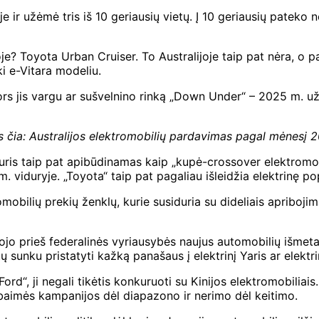
je ir užėmė tris iš 10 geriausių vietų. Į 10 geriausių pateko n
je? Toyota Urban Cruiser. To Australijoje taip pat nėra, o pa
ki e-Vitara modeliu.
 nors jis vargu ar sušvelnino rinką „Down Under“ – 2025 m. 
s čia:
Australijos elektromobilių pardavimas pagal mėnesį 2
 kuris taip pat apibūdinamas kaip „kupė-crossover elektromobi
. viduryje. „Toyota“ taip pat pagaliau išleidžia elektrinę po
mobilių prekių ženklų, kurie susiduria su dideliais apriboji
vojo prieš federalinės vyriausybės naujus automobilių išmeta
tų sunku pristatyti kažką panašaus į elektrinį Yaris ar elektri
d“, ji negali tikėtis konkuruoti su Kinijos elektromobiliais.
os baimės kampanijos dėl diapazono ir nerimo dėl keitimo.