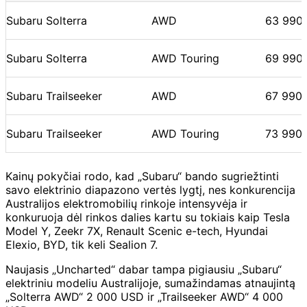
Subaru Solterra
AWD
63 990
Subaru Solterra
AWD Touring
69 990
Subaru Trailseeker
AWD
67 990
Subaru Trailseeker
AWD Touring
73 990
Kainų pokyčiai rodo, kad „Subaru“ bando sugriežtinti
savo elektrinio diapazono vertės lygtį, nes konkurencija
Australijos elektromobilių rinkoje intensyvėja ir
konkuruoja dėl rinkos dalies kartu su tokiais kaip Tesla
Model Y, Zeekr 7X, Renault Scenic e-tech, Hyundai
Elexio, BYD, tik keli Sealion 7.
Naujasis „Uncharted“ dabar tampa pigiausiu „Subaru“
elektriniu modeliu Australijoje, sumažindamas atnaujintą
„Solterra AWD“ 2 000 USD ir „Trailseeker AWD“ 4 000