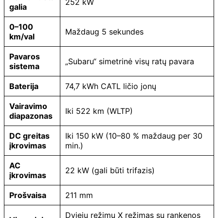
252 kW
galia
0–100
Maždaug 5 sekundes
km/val
Pavaros
„Subaru“ simetrinė visų ratų pavara
sistema
Baterija
74,7 kWh CATL ličio jonų
Vairavimo
Iki 522 km (WLTP)
diapazonas
DC greitas
Iki 150 kW (10–80 % maždaug per 30
įkrovimas
min.)
AC
22 kW (gali būti trifazis)
įkrovimas
Prošvaisa
211 mm
Dviejų režimų X režimas su rankenos