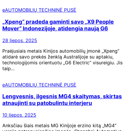
eAUTOMOBILIŲ TECHNINĖ PUSĖ
„Xpeng“ pradeda gaminti savo „X9 People
Mover“ Indonezijoje, atidengia naują G6
28 liepos, 2025
Praėjusiais metais Kinijos automobilių įmonė „Xpeng“
atidarė savo prekės ženklą Australijoje su aptakiu,
technologijomis orientuotu „G6 Electric“ visureigiu. Jis
taip…
eAUTOMOBILIŲ TECHNINĖ PUSĖ
Lengvesnis, ilgesnis MG4 skaitymas, skirtas
atnaujinti su patobulintu interjeru
10 liepos, 2025
Anksčiau šiais metais MG Kinijoje erzino kitą „MG4“