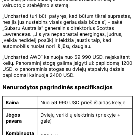
vairuotojo stebėjimo sistemą.
„Uncharted turi būti patyręs, kad būtum tikrai suprastas,
nes jis jus nustebins visais geriausiais būdais“, – sakė
„Subaru Australia“ generalinis direktorius Scottas
Lawrence’as. „Jis yra nepaprastai energingas, judrus,
įveikia nedidelį posūkį ir leidžia jaustis taip, kad
automobilis nuolat nori iš jūsų daugiau.
„Uncharted AWD“ kainuoja nuo 59 990 USD, neįskaitant
kelių. Panoraminį stogą galima įsigyti už papildomą 1200
USD, o panoraminis stogas su dviejų atspalvių dažais
papildomai kainuoja 2400 USD.
Nenurodytos pagrindinės specifikacijos
Kaina
Nuo 59 990 USD prieš išlaidas kelyje
Jėgos
Dviejų variklių elektrinis (priekyje +
pavara
gale)
Kombinuota