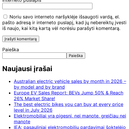
Noriu savo interneto naršyklėje išsaugoti vardą, el.
pašto adresą ir interneto puslapį, kad jų nebereiktų įvesti
iš naujo, kai kitą kartą vėl norėsiu parašyti komentarą.
Paieška
Paieška
Naujausi įrašai
Australian electric vehicle sales by month in 2026 –
by model and by brand
Europe EV Sales Report: BEVs Jump 50% & Reach
26% Market Share!
The best electric bikes you can buy at every price
level in July 2026
Elektromobiliai yra pigesni, nei manote, greičiau nei
manote
IEA: pasauliniai elektromobilių pardavimai šoktelėjo