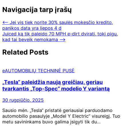
Navigacija tarp įrašų
⟵
Jei vis tiek norite 30% saulės mokesčio kredito,
panikos data yra liepos 4 d
Juiced ką tik paleido 70 MPH e-dirt dviratį, tokį pigų,
kad tai beveik nemokama
⟶
Related Posts
eAUTOMOBILIŲ TECHNINĖ PUSĖ
„Tesla“ paleidžia naują greičiau, geriau
tvarkantis „Top-Spec“ modelio Y variantą
30 rugpjūčio, 2025
Sausio mėn. „Tesla“ pristatė geriausiai parduodamo
automobilio pasaulyje „Model Y Electric“ visureigį. Tuo
metu savininkams buvo galima įsigyti tik du…