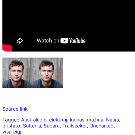
Source link
Tagged
Australijoje
,
elektrinį
,
kainas
,
mažina
,
Nauja
,
pristato
,
Solterra
,
Subaru
,
Trailseeker
,
Uncharted
,
visureigį