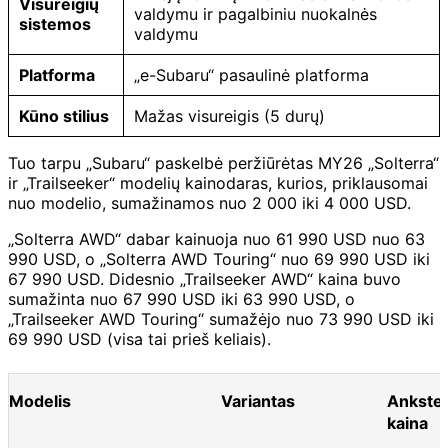
Visureigių
valdymu ir pagalbiniu nuokalnės
sistemos
valdymu
Platforma
„e-Subaru“ pasaulinė platforma
Kūno stilius
Mažas visureigis (5 durų)
Tuo tarpu „Subaru“ paskelbė peržiūrėtas MY26 „Solterra“
ir „Trailseeker“ modelių kainodaras, kurios, priklausomai
nuo modelio, sumažinamos nuo 2 000 iki 4 000 USD.
„Solterra AWD“ dabar kainuoja nuo 61 990 USD nuo 63
990 USD, o „Solterra AWD Touring“ nuo 69 990 USD iki
67 990 USD. Didesnio „Trailseeker AWD“ kaina buvo
sumažinta nuo 67 990 USD iki 63 990 USD, o
„Trailseeker AWD Touring“ sumažėjo nuo 73 990 USD iki
69 990 USD (visa tai prieš keliais).
Modelis
Variantas
Ankste
kaina