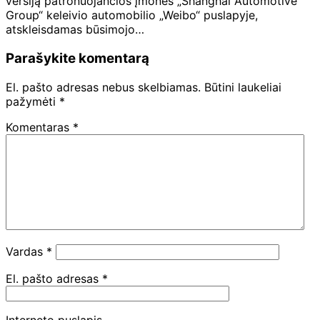
versiją patronuojančios įmonės „Shanghai Automotive
Group“ keleivio automobilio „Weibo“ puslapyje,
atskleisdamas būsimojo…
Parašykite komentarą
El. pašto adresas nebus skelbiamas.
Būtini laukeliai
pažymėti
*
Komentaras
*
Vardas
*
El. pašto adresas
*
Interneto puslapis