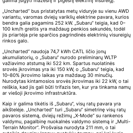
galima įsigyti mažesnį ir pigesnį elektrinį visureigį.
„Uncharted“ bus pristatytas metų viduryje su vienu AWD
variantu, varomas dviejų variklių elektrine pavara, kurios
bendra galia pagamins 252 kW. „Subaru“ teigia, kad 0–
100 km/h greitis yra maždaug penkios sekundės, todėl
jis priartėja prie sparčios pagrindinės elektrinių visureigių
rinkos galo.
„Uncharted“ naudoja 74,7 kWh CATL ličio jonų
akumuliatorių, o „Subaru“ nurodo preliminarų WLTP
važiavimo atstumą iki 522 km. Spartus nuolatinės
srovės įkrovimas yra iki 150 kW, o „Subaru“ teigia, kad
10–80% įkrovimo laikas yra maždaug 30 minučių.
Nurodytas kintamosios srovės įkrovimas iki 22 kW, o tai
reiškia, kad jis gali būti trifazis ten, kur yra tinkama namų
ar viešoji įkrovimo infrastruktūra.
Kaip ir galima tikėtis iš „Subaru“, visų ratų pavara yra
aikštelėje. „Uncharted“ turi „Subaru“ simetrinę visų ratų
pavaros sistemą, dviejų režimų „X-Mode“ su rankenos
valdymu, pagalbinę nuokalnės valdymo sistemą ir „Multi-
Terrain Monitor“. Prošvaisa nurodyta 211 mm, o tai