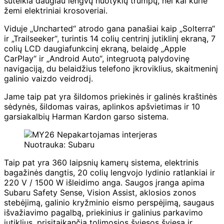
suteikia daugiau lengvų nuotykių trumpų, nei kai kurie
žemi elektriniai krosoveriai.
Viduje „Uncharted“ atrodo gana panašiai kaip „Solterra“
ir „Trailseeker“, turintis 14 colių centrinį jutiklinį ekraną, 7
colių LCD daugiafunkcinį ekraną, belaidę „Apple
CarPlay“ ir „Android Auto“, integruotą palydovinę
navigaciją, du belaidžius telefono įkroviklius, skaitmeninį
galinio vaizdo veidrodį.
Jame taip pat yra šildomos priekinės ir galinės kraštinės
sėdynės, šildomas vairas, aplinkos apšvietimas ir 10
garsiakalbių Harman Kardon garso sistema.
Nuotrauka: Subaru
Taip pat yra 360 laipsnių kamerų sistema, elektrinis
bagažinės dangtis, 20 colių lengvojo lydinio ratlankiai ir
220 V / 1500 W išleidimo anga. Saugos įranga apima
Subaru Safety Sense, Vision Assist, aklosios zonos
stebėjimą, galinio kryžminio eismo perspėjimą, saugaus
išvažiavimo pagalbą, priekinius ir galinius parkavimo
jutiklius, prisitaikančią tolimosios šviesos šviesą ir