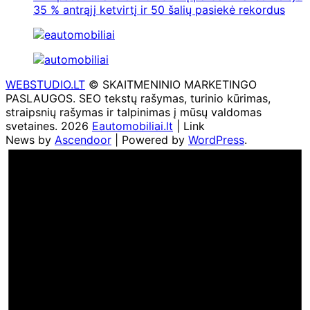
35 % antrąjį ketvirtį ir 50 šalių pasiekė rekordus
WEBSTUDIO.LT
© SKAITMENINIO MARKETINGO
PASLAUGOS. SEO tekstų rašymas, turinio kūrimas,
straipsnių rašymas ir talpinimas į mūsų valdomas
svetaines. 2026
Eautomobiliai.lt
| Link
News by
Ascendoor
| Powered by
WordPress
.