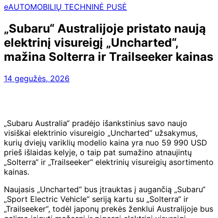
eAUTOMOBILIŲ TECHNINĖ PUSĖ
„Subaru“ Australijoje pristato naują
elektrinį visureigį „Uncharted“,
mažina Solterra ir Trailseeker kainas
14 gegužės, 2026
„Subaru Australia“ pradėjo išankstinius savo naujo
visiškai elektrinio visureigio „Uncharted“ užsakymus,
kurių dviejų variklių modelio kaina yra nuo 59 990 USD
prieš išlaidas kelyje, o taip pat sumažino atnaujintų
„Solterra“ ir „Trailseeker“ elektrinių visureigių asortimento
kainas.
Naujasis „Uncharted“ bus įtrauktas į augančią „Subaru“
„Sport Electric Vehicle“ seriją kartu su „Solterra“ ir
„Trailseeker“, todėl japonų prekės ženklui Australijoje bus