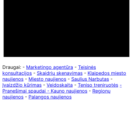
Draugai: -
Marketingo agentūra
-
Teisinės
konsultacijos
-
Skaidrių skenavimas
-
Klaipedos miesto
naujienos
-
Miesto naujienos
-
Saulius Narbutas
-
Įvaizdžio kūrimas
-
Veidoskaita
-
Teniso treniruotės
-
Pranešimai spaudai -
Kauno naujienos
-
Regionų
naujienos
-
Palangos naujienos