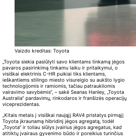
Vaizdo kreditas: Toyota
„Toyota siekia pasiūlyti savo klientams tinkamą jėgos
pavaros pasirinkimą tinkamu laiku ir pritaikymui, o
visiškai elektrinis C-HR puikiai tiks klientams,
ieškantiems stilingo miesto visureigio su aukšto lygio
technologijomis ir ramiomis, tačiau patraukliomis
vairavimo savybėmis“, – sakė Seanas Hanley, „Toyota
Australia“ pardavimų, rinkodaros ir franšizės operacijų
viceprezidentas.
„Kitais metais į visiškai naująjį RAV4 pristatys pirmąjį
Toyota įkraunamą hibridinį jėgos agregatą, todėl
„Toyota“ ir toliau siūlys įvairius jėgos agregatus, kad
atitiktų įvairaus gyvenimo būdo ir poreikius turinčius