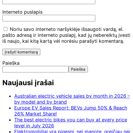
Interneto puslapis
Noriu savo interneto naršyklėje išsaugoti vardą, el.
pašto adresą ir interneto puslapį, kad jų nebereiktų įvesti
iš naujo, kai kitą kartą vėl norėsiu parašyti komentarą.
Paieška
Paieška
Naujausi įrašai
Australian electric vehicle sales by month in 2026 –
by model and by brand
Europe EV Sales Report: BEVs Jump 50% & Reach
26% Market Share!
The best electric bikes you can buy at every price
level in July 2026
Elektromobiliai yra pigesni, nei manote, greičiau nei