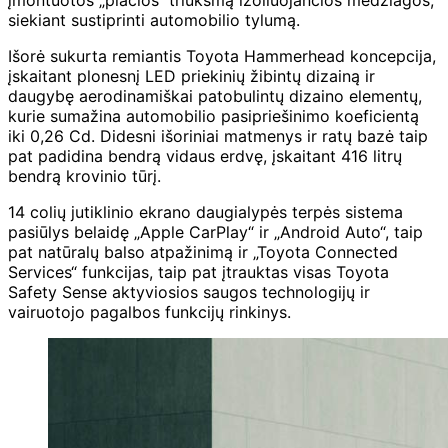
siekiant sustiprinti automobilio tylumą.
Išorė sukurta remiantis Toyota Hammerhead koncepcija,
įskaitant plonesnį LED priekinių žibintų dizainą ir
daugybę aerodinamiškai patobulintų dizaino elementų,
kurie sumažina automobilio pasipriešinimo koeficientą
iki 0,26 Cd. Didesni išoriniai matmenys ir ratų bazė taip
pat padidina bendrą vidaus erdvę, įskaitant 416 litrų
bendrą krovinio tūrį.
14 colių jutiklinio ekrano daugialypės terpės sistema
pasiūlys belaidę „Apple CarPlay“ ir „Android Auto“, taip
pat natūralų balso atpažinimą ir „Toyota Connected
Services“ funkcijas, taip pat įtrauktas visas Toyota
Safety Sense aktyviosios saugos technologijų ir
vairuotojo pagalbos funkcijų rinkinys.