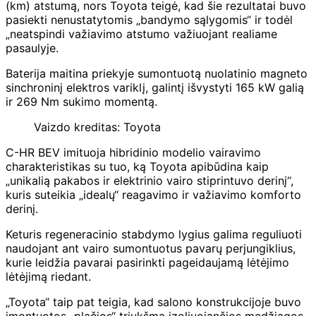
(km) atstumą, nors Toyota teigė, kad šie rezultatai buvo
pasiekti nenustatytomis „bandymo sąlygomis“ ir todėl
„neatspindi važiavimo atstumo važiuojant realiame
pasaulyje.
Baterija maitina priekyje sumontuotą nuolatinio magneto
sinchroninį elektros variklį, galintį išvystyti 165 kW galią
ir 269 Nm sukimo momentą.
Vaizdo kreditas: Toyota
C-HR BEV imituoja hibridinio modelio vairavimo
charakteristikas su tuo, ką Toyota apibūdina kaip
„unikalią pakabos ir elektrinio vairo stiprintuvo derinį“,
kuris suteikia „idealų“ reagavimo ir važiavimo komforto
derinį.
Keturis regeneracinio stabdymo lygius galima reguliuoti
naudojant ant vairo sumontuotus pavarų perjungiklius,
kurie leidžia pavarai pasirinkti pageidaujamą lėtėjimo
lėtėjimą riedant.
„Toyota“ taip pat teigia, kad salono konstrukcijoje buvo
įmontuotos „plačios“ triukšmą izoliuojančios medžiagos,