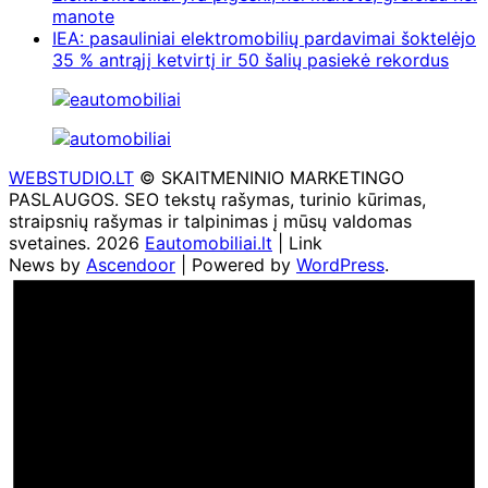
manote
IEA: pasauliniai elektromobilių pardavimai šoktelėjo
35 % antrąjį ketvirtį ir 50 šalių pasiekė rekordus
WEBSTUDIO.LT
© SKAITMENINIO MARKETINGO
PASLAUGOS. SEO tekstų rašymas, turinio kūrimas,
straipsnių rašymas ir talpinimas į mūsų valdomas
svetaines. 2026
Eautomobiliai.lt
| Link
News by
Ascendoor
| Powered by
WordPress
.