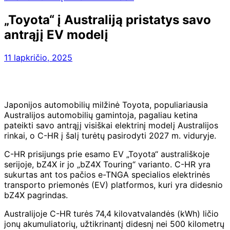
„Toyota“ į Australiją pristatys savo
antrąjį EV modelį
11 lapkričio, 2025
Japonijos automobilių milžinė Toyota, populiariausia
Australijos automobilių gamintoja, pagaliau ketina
pateikti savo antrąjį visiškai elektrinį modelį Australijos
rinkai, o C-HR į šalį turėtų pasirodyti 2027 m. viduryje.
C-HR prisijungs prie esamo EV „Toyota“ australiškoje
serijoje, bZ4X ir jo „bZ4X Touring“ varianto. C-HR yra
sukurtas ant tos pačios e-TNGA specialios elektrinės
transporto priemonės (EV) platformos, kuri yra didesnio
bZ4X pagrindas.
Australijoje C-HR turės 74,4 kilovatvalandės (kWh) ličio
jonų akumuliatorių, užtikrinantį didesnį nei 500 kilometrų