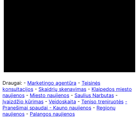
Draugai: -
Marketingo agentūra
-
Teisinės
konsultacijos
-
Skaidrių skenavimas
-
Klaipedos miesto
naujienos
-
Miesto naujienos
-
Saulius Narbutas
-
Įvaizdžio kūrimas
-
Veidoskaita
-
Teniso treniruotės
-
Pranešimai spaudai -
Kauno naujienos
-
Regionų
naujienos
-
Palangos naujienos