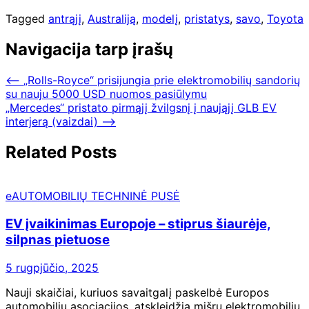
Tagged
antrąjį
,
Australiją
,
modelį
,
pristatys
,
savo
,
Toyota
Navigacija tarp įrašų
⟵
„Rolls-Royce“ prisijungia prie elektromobilių sandorių
su nauju 5000 USD nuomos pasiūlymu
„Mercedes“ pristato pirmąjį žvilgsnį į naująjį GLB EV
interjerą (vaizdai)
⟶
Related Posts
eAUTOMOBILIŲ TECHNINĖ PUSĖ
EV įvaikinimas Europoje – stiprus šiaurėje,
silpnas pietuose
5 rugpjūčio, 2025
Nauji skaičiai, kuriuos savaitgalį paskelbė Europos
automobilių asociacijos, atskleidžia mišrų elektromobilių